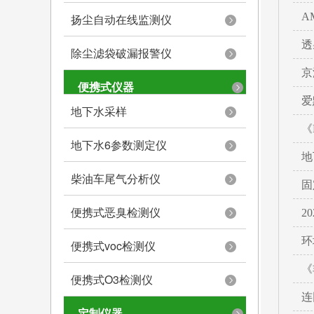
A
扬尘自动在线监测仪
透
除尘滤袋破漏报警仪
京
便携式仪器
爱
地下水采样
《
地下水6参数测定仪
地
柴油车尾气分析仪
固
便携式恶臭检测仪
2
环
便携式voc检测仪
《
便携式O3检测仪
连
定制仪器