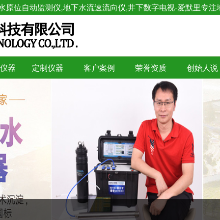
水原位自动监测仪,地下水流速流向仪,井下数字电视-爱默里专注
仪器
定制仪器
客户案例
荣誉资质
创始人说