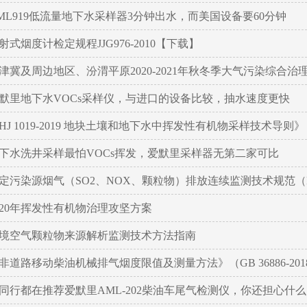
ML919低流量地下水采样器3分钟出水，而美国设备要60分钟
射式烟度计检定规程JJG976-2010【下载】
津冀及周边地区、汾渭平原2020-2021年秋冬季大气污染综合
默里地下水VOCs采样仪，与进口的设备比较，抽水速度更快
HJ 1019-2019 地块土壤和地下水中挥发性有机物采样技术导则
下水洗井采样最怕VOCs挥发，爱默里采样器无第二家可比
定污染源烟气（SO2、NOX、颗粒物）排放连续监测技术规范（HJ7
020年挥发性有机物治理攻坚方案
境空气颗粒物来源解析监测技术方法指南
非道路移动柴油机械排气烟度限值及测量方法》（GB 36886-201
同行都在推荐爱默里AML-202柴油车尾气检测仪，你还担心什