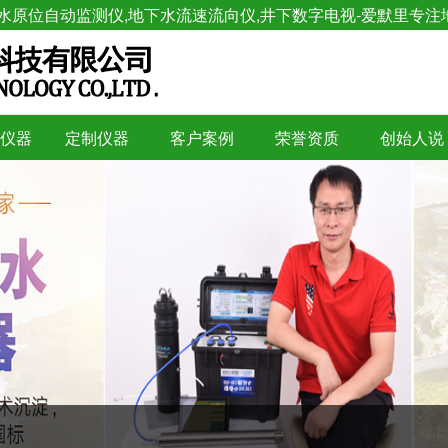
水原位自动监测仪,地下水流速流向仪,井下数字电视-爱默里专注
仪器
定制仪器
客户案例
荣誉资质
创始人说