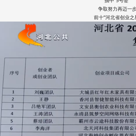
抽中“5号签”
争取努力再迈一
前十“河北省创业之