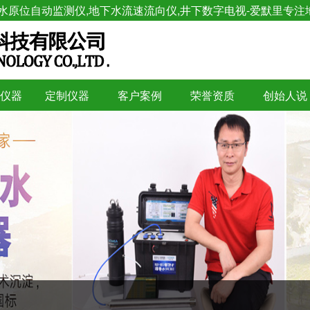
水原位自动监测仪,地下水流速流向仪,井下数字电视-爱默里专注
仪器
定制仪器
客户案例
荣誉资质
创始人说