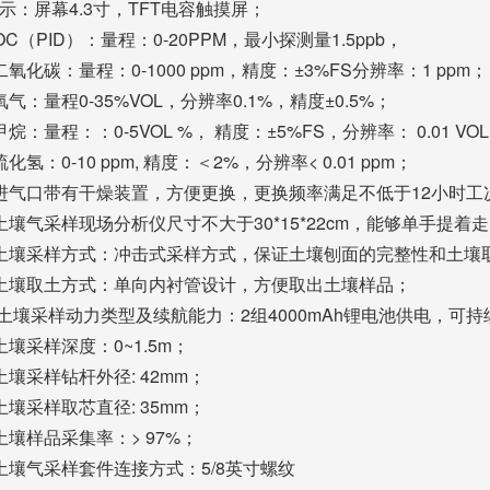
显示：屏幕4.3寸，TFT电容触摸屏；
VOC（PID）：量程：0-20PPM，最小探测量1.5ppb，
.二氧化碳：量程：0-1000 ppm，精度：±3%FS分辨率：1 ppm；
.氧气：量程0-35%VOL，分辨率0.1%，精度±0.5%；
.甲烷：量程：：0-5VOL %， 精度：±5%FS，分辨率： 0.01 VOL
.硫化氢：0-10 ppm, 精度：＜2%，分辨率< 0.01 ppm；
.进气口带有干燥装置，方便更换，更换频率满足不低于12小时工
.土壤气采样现场分析仪尺寸不大于30*15*22cm，能够单手提着
6.土壤采样方式：冲击式采样方式，保证土壤刨面的完整性和土
7.土壤取土方式：单向内衬管设计，方便取出土壤样品；
. 土壤采样动力类型及续航能力：2组4000mAh锂电池供电，可
.土壤采样深度：0~1.5m；
.土壤采样钻杆外径: 42mm；
.土壤采样取芯直径: 35mm；
.土壤样品采集率：> 97%；
.土壤气采样套件连接方式：5/8英寸螺纹