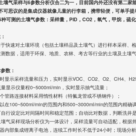
）土壤气采样与6参数分析仪合二为一，目前国内外还没有第二家
）不可思议的是集成仪器就像儿童的行李箱，携带轻便，可单手提
6种可测的土壤气参数：采样量，PID，CO2，氧气，甲烷，硫
述：
于快速对土壤环境（包括土壤样品及土壤气）进行样本采样、检测分
检测数据，适用于环保、地质、农林、考古等行业的土壤及土壤
术参数：
实时显示采样流量和压力，实时显示VOC、CO2、O2、CH4、H
 流量显示仪量程0~5000ml/min，实时显示抽气流量；
.整个管路连接材料采用惰性材料（特氟龙管或不锈钢件）；
可以在100~500ml/min的范围内和500~3000ml/min的
. 可自行设定比对间隔时间和稳定范围；自动比对数据，判断洗井
. 土壤气采样现场分析仪为一体设计，采样流量可自动适配，根据
仪器内部集成锂离子电池，连续工作时长不低于24小时；现场分