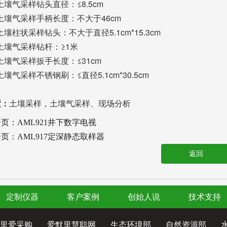
.土壤气采样钻头直径：≤8.5cm
.土壤气采样手柄长度：不大于46cm
.土壤柱状采样钻头：不大于直径5.1cm*15.3cm
.土壤气采样钻杆：≥1米
.土壤气采样扳手长度：≤31cm
.土壤气采样不锈钢刷：≤直径5.1cm*30.5cm
置：
土壤采样，土壤气采样、现场分析
一页：
AML921井下数字电视
一页：
AML917定深静态取样器
返回
定制仪器
客户案例
创始人说
技术支持
里爱采购
爱默里慧聪网
生态环境部
自然资源部