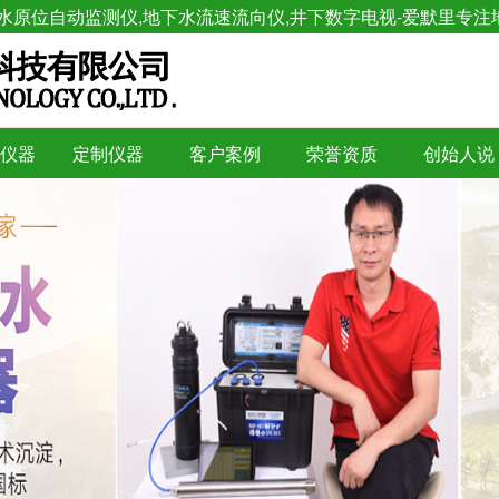
水原位自动监测仪,地下水流速流向仪,井下数字电视-爱默里专注
仪器
定制仪器
客户案例
荣誉资质
创始人说