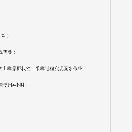
 %；
况需要；
走；
壤取出样品原状性，采样过程实现无水作业；
持续使用4小时；